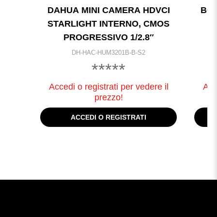
DAHUA MINI CAMERA HDVCI
BOR
STARLIGHT INTERNO, CMOS
PROGRESSIVO 1/2.8″
DH-HAC-HUM3201B-B-S2
*****
Accedi o registrati per vedere il
Acc
prezzo!
ACCEDI O REGISTRATI