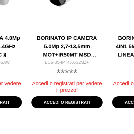
A 4.0Mp
BORINATO IP CAMERA
BORI
2.4GHz
5.0Mp 2,7-13,5mm
4IN1 
C §
MOT+IR50MT MSD
LINE
S-SAW
BOS-BS-IPT4505G2MZ+
1IN/1OUT SERIE
*****
er vedere
Accedi o registrati per vedere
Accedi o 
il prezzo!
RATI
ACCEDI O REGISTRATI
ACC