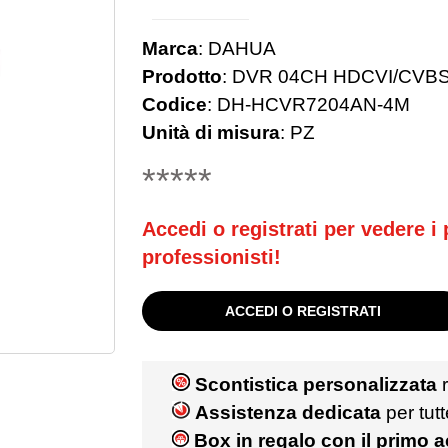
Marca
:
DAHUA
Prodotto
:
DVR 04CH HDCVI/CVBS/
Codice
:
DH-HCVR7204AN-4M
Unità di misura
:
PZ
*****
Accedi o registrati per vedere i p
professionisti!
ACCEDI O REGISTRATI
Scontistica personalizzata
r
Assistenza dedicata
per tut
Box in regalo con il primo 