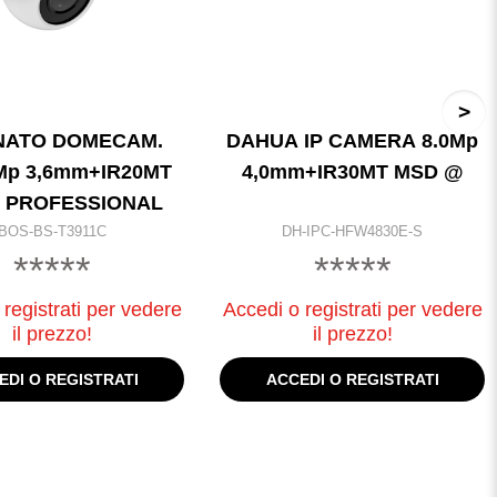
NATO DOMECAM.
DAHUA IP CAMERA 8.0Mp
5Mp 3,6mm+IR20MT
4,0mm+IR30MT MSD @
A PROFESSIONAL
BOS-BS-T3911C
DH-IPC-HFW4830E-S
*****
*****
registrati per vedere
Accedi o registrati per vedere
il prezzo!
il prezzo!
EDI O REGISTRATI
ACCEDI O REGISTRATI