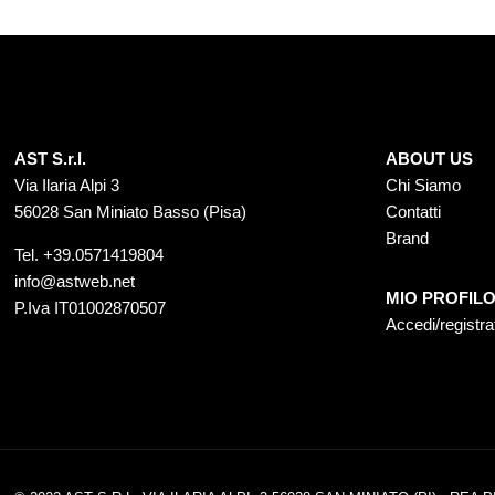
AST S.r.l.
ABOUT US
Via Ilaria Alpi 3
Chi Siamo
56028 San Miniato Basso (Pisa)
Contatti
Brand
Tel.
+39.0571419804
info@astweb.net
MIO PROFIL
P.Iva IT01002870507
Accedi/registra