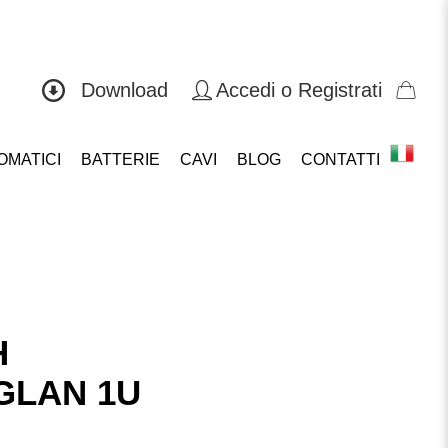
0571 419804
Download
Accedi o Registrati
OMATICI
BATTERIE
CAVI
BLOG
CONTATTI
H
1GLAN 1U