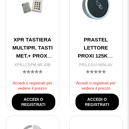
XPR TASTIERA
PRASTEL
MULTIPR. TASTI
LETTORE
MET.+ PROXI
PROXI 125KHz
MIFARE
STAND ALONE
XPR-LCSPM-MF-43B
PRS-EASYMINI-AV
*****
*****
13,56MHz
990 UTENTI +
CONTENITORE
WIEGAND
Accedi o registrati per
Accedi o registrati per
PVC*
vedere il prezzo
vedere il prezzo
ACCEDI O
ACCEDI O
REGISTRATI
REGISTRATI