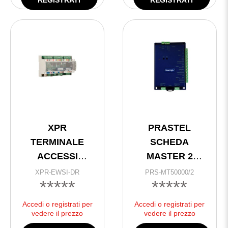
XPR
PRASTEL
TERMINALE
SCHEDA
ACCESSI
MASTER 2
RS485+LAN 2
LETTORI IP+485
XPR-EWSI-DR
PRS-MT50000/2
*****
*****
LETTORI SERIE
DIN
Accedi o registrati per
Accedi o registrati per
vedere il prezzo
vedere il prezzo