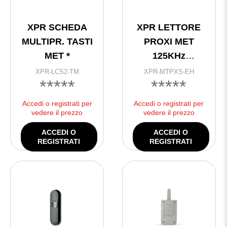
XPR SCHEDA
XPR LETTORE
MULTIPR. TASTI
PROXI MET
MET *
125KHz
WIEGAND IP65
XPR-LCS2-TM
XPR-MTPXS-EH
*****
*****
ARGENTO
Accedi o registrati per
Accedi o registrati per
vedere il prezzo
vedere il prezzo
ACCEDI O
ACCEDI O
REGISTRATI
REGISTRATI