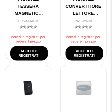
TESSERA
CONVERTITORE
MAGNETICA
LETTORE
ISO/2 NEUTRO
STANDARD
PRS-MBADM
PRS-MW30
*****
*****
@
PRASTEL @
Accedi o registrati per
Accedi o registrati per
vedere il prezzo
vedere il prezzo
ACCEDI O
ACCEDI O
REGISTRATI
REGISTRATI