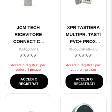
JCM TECH
XPR TASTIERA
RICEVITORE
MULTIPR. TASTI
CONNECT CC
PVC+ PROXI
RADIO 868 MHZ
MIFARE
JCM-1005541
XPR-LCSP-MF-43B
*****
*****
MULTIPROTOCOLLO
13,56MHz
“XPR”
CONTENITORE
Accedi o registrati per
Accedi o registrati per
PVC*
vedere il prezzo
vedere il prezzo
ACCEDI O
ACCEDI O
REGISTRATI
REGISTRATI