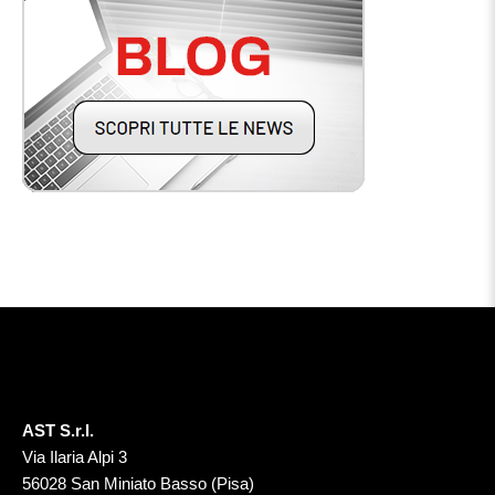
AST S.r.l.
Via Ilaria Alpi 3
56028 San Miniato Basso (Pisa)