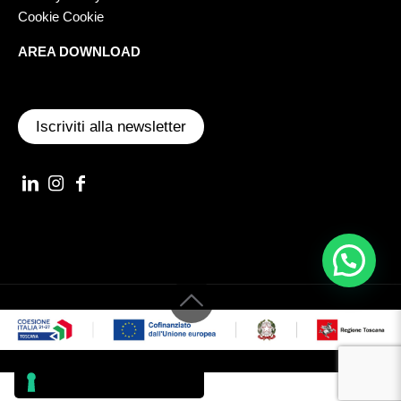
Cookie Cookie
AREA DOWNLOAD
Iscriviti alla newsletter
© 2022 AST S.R.L. VIA ILARIA ALPI, 3 56028 SAN MINIATO (PI) -
REA PI97859 - P.IVA/CF/Nr iscriz. 01002870507 CAP. SOC. 51.480 €