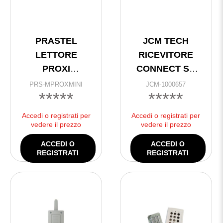
PRASTEL
JCM TECH
LETTORE
RICEVITORE
PROXI
CONNECT SN
WIEGAND
RADIO 868 MHZ
PRS-MPROXMINI
JCM-1000657
*****
*****
MPROXMINI
MULTIPROTOCOLLO
“NEW”
Accedi o registrati per
Accedi o registrati per
vedere il prezzo
vedere il prezzo
ACCEDI O
ACCEDI O
REGISTRATI
REGISTRATI