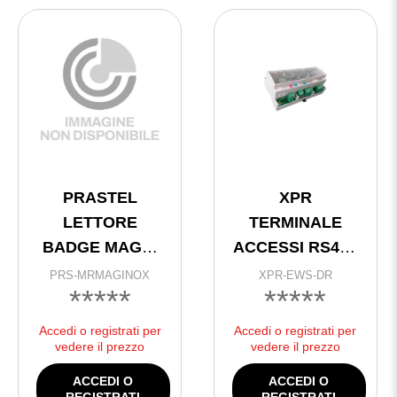
PRASTEL
XPR
LETTORE
TERMINALE
BADGE MAGN.
ACCESSI RS485
USO EST. INOX
2 LETTORI
PRS-MRMAGINOX
XPR-EWS-DR
*****
*****
@
SERIE DIN
Accedi o registrati per
Accedi o registrati per
vedere il prezzo
vedere il prezzo
ACCEDI O
ACCEDI O
REGISTRATI
REGISTRATI