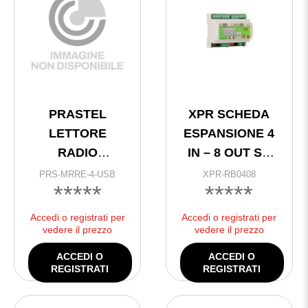
PRASTEL
XPR SCHEDA
LETTORE
ESPANSIONE 4
RADIO
IN – 8 OUT SU
MULTIP.433.92
BUS RS485 @
PRS-MRRE-4-USB
XPR-RB0408
*****
*****
Mh 4CAN.USB
Accedi o registrati per
Accedi o registrati per
vedere il prezzo
vedere il prezzo
ACCEDI O
ACCEDI O
REGISTRATI
REGISTRATI