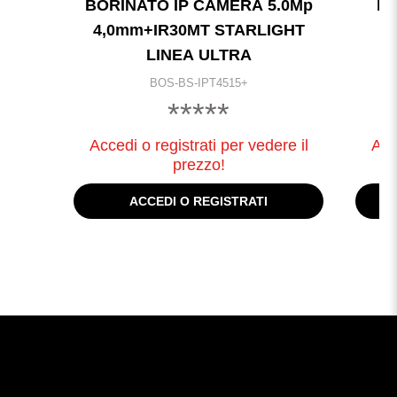
BORINATO IP CAMERA 5.0Mp
DA
4,0mm+IR30MT STARLIGHT
LINEA ULTRA
BOS-BS-IPT4515+
*****
Accedi o registrati per vedere il
Acc
prezzo!
ACCEDI O REGISTRATI