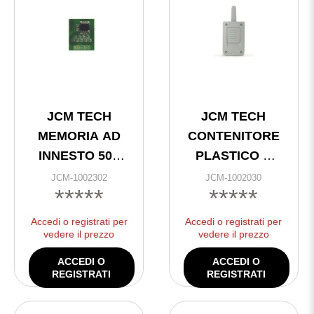
JCM TECH
JCM TECH
MEMORIA AD
CONTENITORE
INNESTO 500
PLASTICO X
CODICI
BASE 500
JCM-1002302
JCM-1002030
*****
*****
KBOXBASE500
/RR
Accedi o registrati per
Accedi o registrati per
vedere il prezzo
vedere il prezzo
ACCEDI O
ACCEDI O
REGISTRATI
REGISTRATI