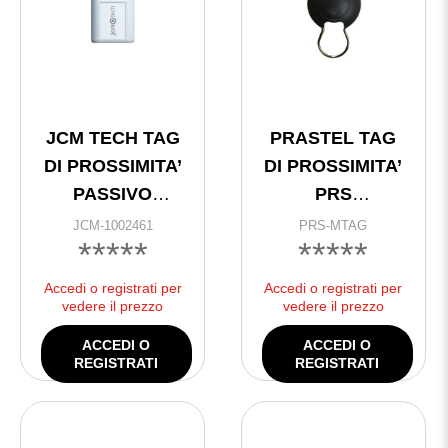
JCM TECH TAG
PRASTEL TAG
DI PROSSIMITA’
DI PROSSIMITA’
PASSIVO
PRS
RISCRIV.MOTION
PORTACHIAVI
JCM-1002461
PRS-MTAG
*****
*****
TAG
Accedi o registrati per
Accedi o registrati per
vedere il prezzo
vedere il prezzo
ACCEDI O
ACCEDI O
REGISTRATI
REGISTRATI