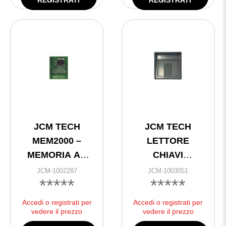
JCM TECH
JCM TECH
MEM2000 –
LETTORE
MEMORIA AD
CHIAVI
INNESTO DA
MAGNETICHE
JCM-1002287
JCM-1003051
*****
*****
2000 CODICI
PER ACCESS
Accedi o registrati per
Accedi o registrati per
1000/2000
vedere il prezzo
vedere il prezzo