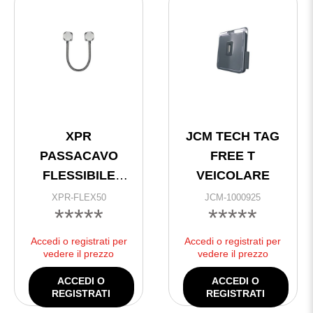
XPR
JCM TECH TAG
PASSACAVO
FREE T
FLESSIBILE
VEICOLARE
ACCIAIO
XPR-FLEX50
JCM-1000925
*****
*****
ALLUMINIO
500×12 mm
Accedi o registrati per
Accedi o registrati per
vedere il prezzo
vedere il prezzo
ACCEDI O
ACCEDI O
REGISTRATI
REGISTRATI