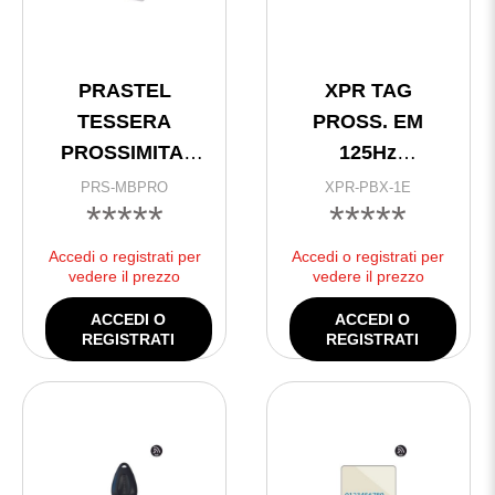
PRASTEL
XPR TAG
TESSERA
PROSS. EM
PROSSIMITA’
125Hz
EM COD
PORTACHIAVI
PRS-MBPRO
XPR-PBX-1E
*****
*****
CRIPTATO
Accedi o registrati per
Accedi o registrati per
vedere il prezzo
vedere il prezzo
ACCEDI O
ACCEDI O
REGISTRATI
REGISTRATI