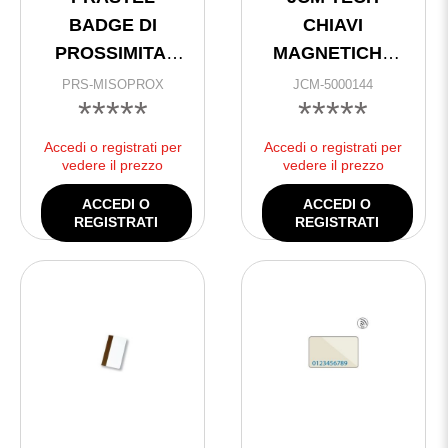
BADGE DI
CHIAVI
PROSSIMITA’
MAGNETICHE
BIANCO
@
PRS-MISOPROX
JCM-5000144
*****
*****
PRASTEL
Accedi o registrati per
Accedi o registrati per
vedere il prezzo
vedere il prezzo
ACCEDI O
ACCEDI O
REGISTRATI
REGISTRATI