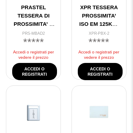
PRASTEL
XPR TESSERA
TESSERA DI
PROSSIMITA’
PROSSIMITA’ A
ISO EM 125KHz
DOPPIA
BIANCA
PRS-MBAD2
XPR-PBX-2
*****
*****
TECNOLOGIA DI
NUMERATA
PROSSIMITA’
Accedi o registrati per
Accedi o registrati per
CON BANDA
vedere il prezzo
vedere il prezzo
MAGNETICA
ACCEDI O
ACCEDI O
ISO2
REGISTRATI
REGISTRATI