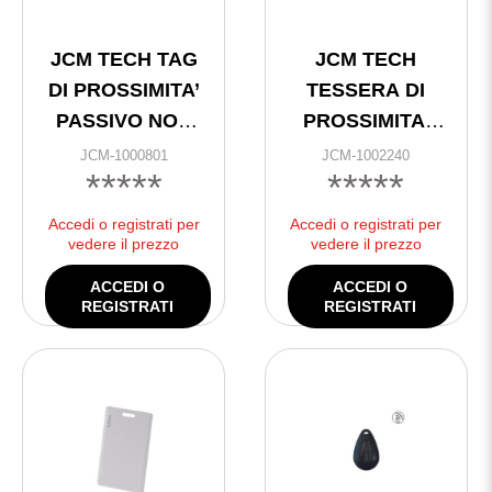
JCM TECH TAG
JCM TECH
DI PROSSIMITA’
TESSERA DI
PASSIVO NON
PROSSIMITA’
RIPROGR.
PASSSIVA IN
JCM-1000801
JCM-1002240
*****
*****
FORM
Accedi o registrati per
Accedi o registrati per
vedere il prezzo
vedere il prezzo
ACCEDI O
ACCEDI O
REGISTRATI
REGISTRATI