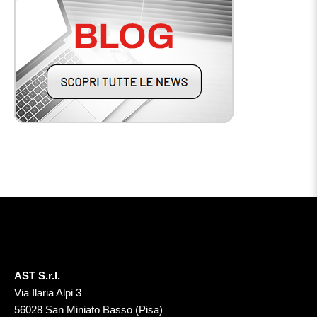
AST S.r.l.
Via Ilaria Alpi 3
56028 San Miniato Basso (Pisa)