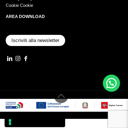
Cookie Cookie
AREA DOWNLOAD
Iscriviti alla newsletter
© 2022 AST S.R.L. VIA ILARIA ALPI, 3 56028 SAN MINIATO (PI) -
REA PI97859 - P.IVA/CF/Nr iscriz. 01002870507 CAP. SOC. 51.480 €