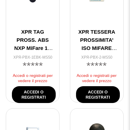
XPR TAG
XPR TESSERA
PROSS. ABS
PROSSIMITA’
NXP MiFare 1K
ISO MIFARE
Black @
13,56 MHz 1K
XPR-PBX-1EBK-MS50
XPR-PBX-2-MS50
*****
*****
Accedi o registrati per
Accedi o registrati per
vedere il prezzo
vedere il prezzo
ACCEDI O
ACCEDI O
REGISTRATI
REGISTRATI