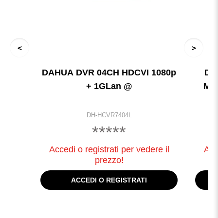
DAHUA DVR 04CH HDCVI 1080p
DA
+ 1GLan @
MA
DH-HCVR7404L
*****
Accedi o registrati per vedere il
Acc
prezzo!
ACCEDI O REGISTRATI