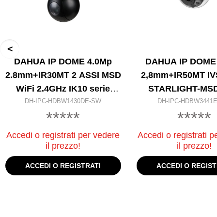
DAHUA IP DOME 4.0Mp
DAHUA IP DOME
2.8mm+IR30MT 2 ASSI MSD
2,8mm+IR50MT I
WiFi 2.4GHz IK10 serie
STARLIGHT-MSD
DH-IPC-HDBW1430DE-SW
ENTRY §
DH-IPC-HDBW3441E
*****
*****
Accedi o registrati per vedere
Accedi o registrati p
il prezzo!
il prezzo!
ACCEDI O REGISTRATI
ACCEDI O REGIST