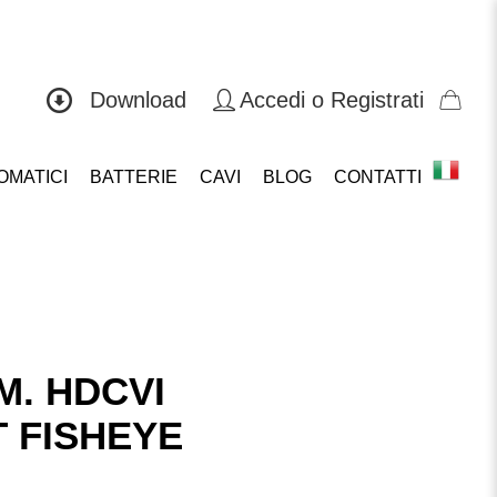
0571 419804
Download
Accedi o Registrati
OMATICI
BATTERIE
CAVI
BLOG
CONTATTI
. HDCVI
T FISHEYE