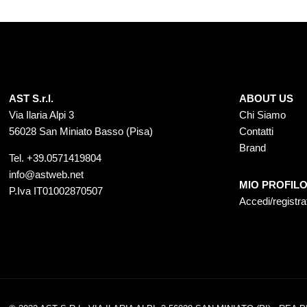
AST S.r.l.
ABOUT US
Via Ilaria Alpi 3
Chi Siamo
56028 San Miniato Basso (Pisa)
Contatti
Brand
Tel.
+39.0571419804
info@astweb.net
MIO PROFIL
P.Iva IT01002870507
Accedi/registra