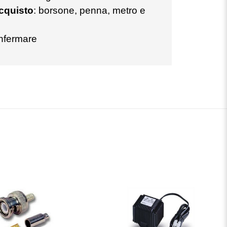
acquisto
: borsone, penna, metro e
nfermare