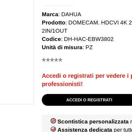
Marca
:
DAHUA
Prodotto
:
DOMECAM. HDCVI 4K 2
2IN/1OUT
Codice
:
DH-HAC-EBW3802
Unità di misura
:
PZ
*****
Accedi o registrati per vedere i p
professionisti!
ACCEDI O REGISTRATI
Scontistica personalizzata
r
Assistenza dedicata
per tut