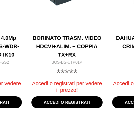
 4.0Mp
BORINATO TRASM. VIDEO
DAHUA
VS-WDR-
HDCVI+ALIM. – COPPIA
CRI
 IK10
TX+RX
-SS2
BOS-BS-UTP01P
*****
er vedere
Accedi o registrati per vedere
Accedi o 
il prezzo!
RATI
ACCEDI O REGISTRATI
ACC