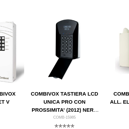
BIVOX
COMBIVOX TASTIERA LCD
COMB
T V
UNICA PRO CON
ALL. EL
PROSSIMITA’ (2012) NERA
FONDO BIANCO
COMB-15985
*****