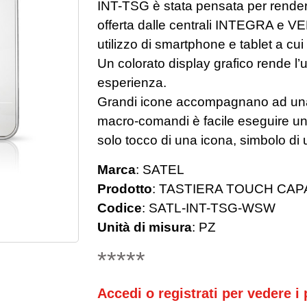
INT-TSG è stata pensata per rendere
offerta dalle centrali INTEGRA e VER
utilizzo di smartphone e tablet a cui
Un colorato display grafico rende l’
esperienza.
Grandi icone accompagnano ad una sce
macro-comandi è facile eseguire un
solo tocco di una icona, simbolo di 
Marca
:
SATEL
Prodotto
:
TASTIERA TOUCH CAPA
Codice
:
SATL-INT-TSG-WSW
Unità di misura
:
PZ
*****
Accedi o registrati per vedere i p