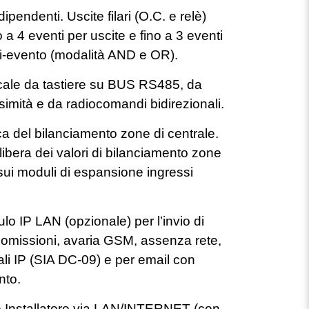
ipendenti. Uscite filari (O.C. e relè)
 a 4 eventi per uscite e fino a 3 eventi
ti-evento (modalità AND e OR).
ocale da tastiere su BUS RS485, da
ssimità e da radiocomandi bidirezionali.
ca del bilanciamento zone di centrale.
 libera dei valori di bilanciamento zone
sui moduli di espansione ingressi
o IP LAN (opzionale) per l’invio di
nomissioni, avaria GSM, assenza rete,
tali IP (SIA DC-09) e per email con
nto.
 Installatore via LAN/INTERNET (con