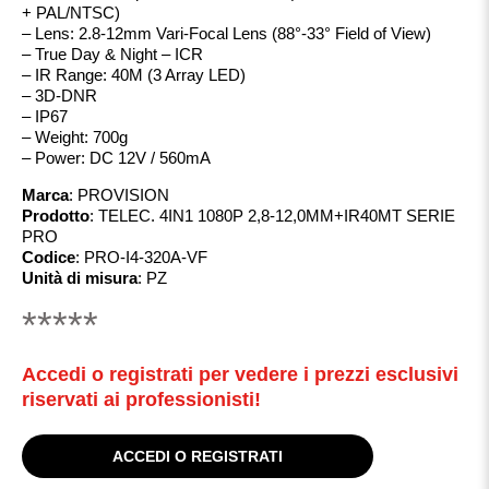
+ PAL/NTSC)
– Lens: 2.8-12mm Vari-Focal Lens (88°-33° Field of View)
– True Day & Night – ICR
– IR Range: 40M (3 Array LED)
– 3D-DNR
– IP67
– Weight: 700g
– Power: DC 12V / 560mA
Marca
:
PROVISION
Prodotto
:
TELEC. 4IN1 1080P 2,8-12,0MM+IR40MT SERIE
PRO
Codice
:
PRO-I4-320A-VF
Unità di misura
:
PZ
*****
Accedi o registrati per vedere i prezzi esclusivi
riservati ai professionisti!
ACCEDI O REGISTRATI