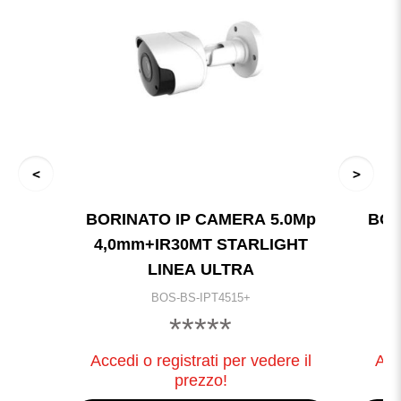
BORINATO IP CAMERA 5.0Mp
BOR
4,0mm+IR30MT STARLIGHT
LINEA ULTRA
BOS-BS-IPT4515+
*****
Accedi o registrati per vedere il
Acc
prezzo!