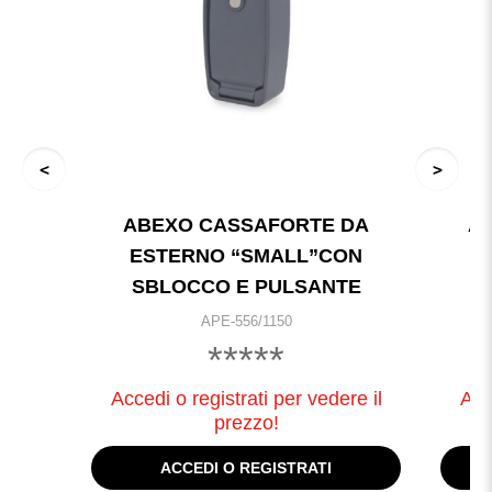
ABEXO CASSAFORTE DA
A
ESTERNO “SMALL”CON
SBLOCCO E PULSANTE
APE-556/1150
*****
Accedi o registrati per vedere il
Acc
prezzo!
ACCEDI O REGISTRATI