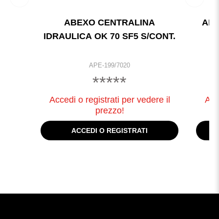
ABEXO CENTRALINA
AB
IDRAULICA OK 70 SF5 S/CONT.
APE-199/7020
*****
Accedi o registrati per vedere il
Acc
prezzo!
ACCEDI O REGISTRATI