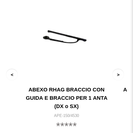
ABEXO RHAG BRACCIO CON
APR
GUIDA E BRACCIO PER 1 ANTA
(DX o SX)
APE-150/4530
*****