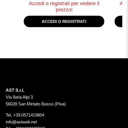
Accedi o registrati per vedere il
Acc
prezzo!
ACCEDI O REGISTRATI
AST S.r.l.
Via Ilaria Alpi 3
56028 San Miniato Basso (Pisa)
Tel.
+39.0571419804
info@astweb.net