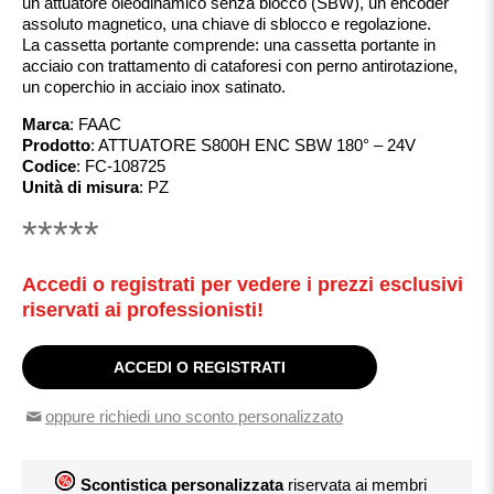
un attuatore oleodinamico senza blocco (SBW), un encoder
assoluto magnetico, una chiave di sblocco e regolazione.
La cassetta portante comprende: una cassetta portante in
acciaio con trattamento di cataforesi con perno antirotazione,
un coperchio in acciaio inox satinato.
Marca
:
FAAC
Prodotto
:
ATTUATORE S800H ENC SBW 180° – 24V
Codice
:
FC-108725
Unità di misura
:
PZ
*****
Accedi o registrati per vedere i prezzi esclusivi
riservati ai professionisti!
ACCEDI O REGISTRATI
oppure richiedi uno sconto personalizzato
Scontistica personalizzata
riservata ai membri