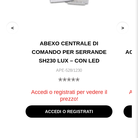
ABEXO CENTRALE DI
A
COMANDO PER SERRANDE
ACC
SH230 LUX – CON LED
APE-528/1230
*****
Accedi o registrati per vedere il
Acc
prezzo!
ACCEDI O REGISTRATI