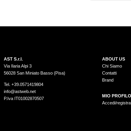
AST S.r.l.
ABOUT US
Via Ilaria Alpi 3
Chi Siamo
56028 San Miniato Basso (Pisa)
Contatti
Brand
Tel.
+39.0571419804
info@astweb.net
MIO PROFIL
P.Iva IT01002870507
Accedi/registra