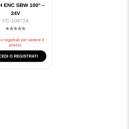
H ENC SBW 100° –
24V
FC-108724
*****
o registrati per vedere il
prezzo
CEDI O REGISTRATI