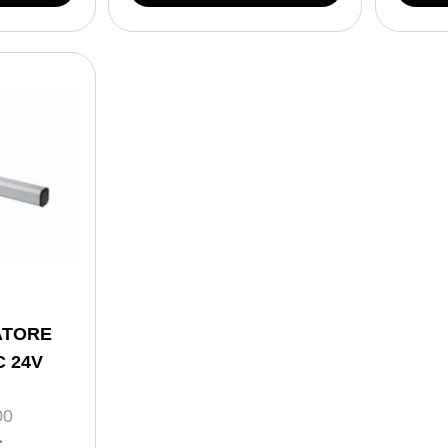
ATORE
C 24V
00