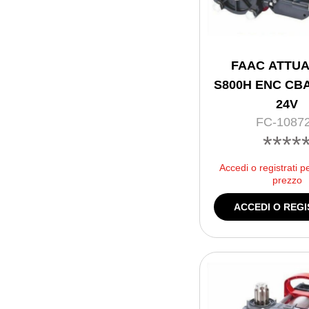
FAAC ATTU
S800H ENC CBA
24V
FC-1087
****
Accedi o registrati p
prezzo
ACCEDI O REGI