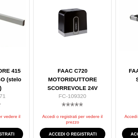
ORE 415
FAAC C720
FA
O (stelo
MOTORIDUTTORE
)
SCORREVOLE 24V
71
FC-109320
*
*****
er vedere il
Accedi o registrati per vedere il
Accedi 
prezzo
STRATI
ACCEDI O REGISTRATI
AC