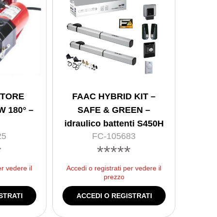
ATORE
FAAC HYBRID KIT –
 180° –
SAFE & GREEN –
idraulico battenti S450H
25
FC-105683
*
*****
er vedere il
Accedi o registrati per vedere il
prezzo
STRATI
ACCEDI O REGISTRATI