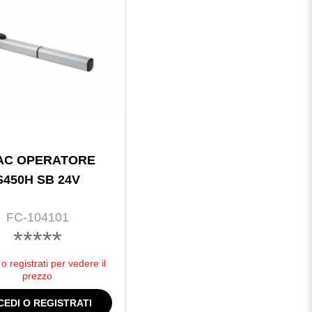
AC OPERATORE
S450H SB 24V
FC-104101
*****
o registrati per vedere il
prezzo
CEDI O REGISTRATI