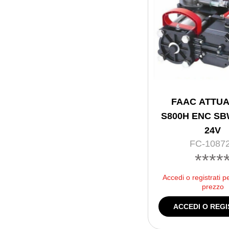
FAAC ATTU
S800H ENC SBW
24V
FC-1087
****
Accedi o registrati p
prezzo
ACCEDI O REGI