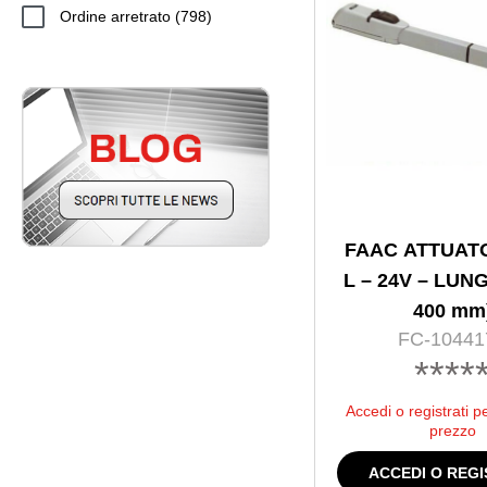
798
Ordine arretrato
798
prodotti
FAAC ATTUAT
L – 24V – LUNG
400 mm
FC-10441
****
Accedi o registrati p
prezzo
ACCEDI O REGI