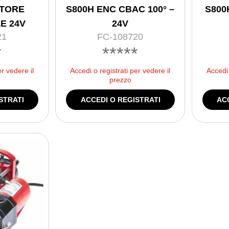
TORE
S800H ENC CBAC 100° –
S800
E 24V
24V
21
FC-108720
*
*****
er vedere il
Accedi o registrati per vedere il
Accedi 
prezzo
STRATI
ACCEDI O REGISTRATI
AC