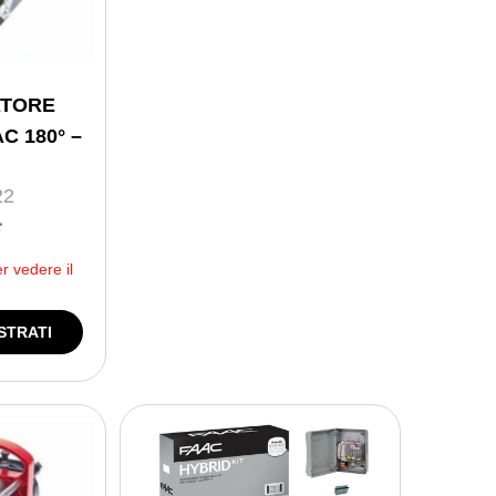
ATORE
C 180° –
22
*
er vedere il
STRATI