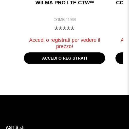
WILMA PRO LTE CTW**
COM
COMB-11968
*****
Accedi o registrati per vedere il
Acc
prezzo!
ACCEDI O REGISTRATI
AST S.r.l.