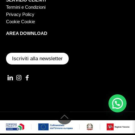
Termini e Condizioni
Privacy Policy
Cookie Cookie
AREA DOWNLOAD
Iscriviti alla newsletter
© 2022 AST S.R.L. VIA ILARIA ALPI, 3 56028 SAN MINIATO (PI) -
REA PI97859 - P.IVA/CF/Nr iscriz. 01002870507 CAP. SOC. 51.480 €