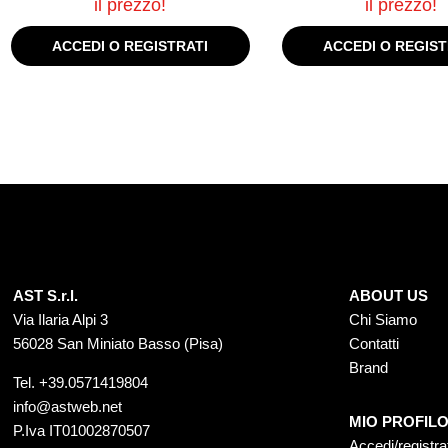
il prezzo!
il prezzo!
ACCEDI O REGISTRATI
ACCEDI O REGIST
AST S.r.l.
ABOUT US
Via Ilaria Alpi 3
Chi Siamo
56028 San Miniato Basso (Pisa)
Contatti
Brand
Tel.
+39.0571419804
info@astweb.net
MIO PROFIL
P.Iva IT01002870507
Accedi/registra