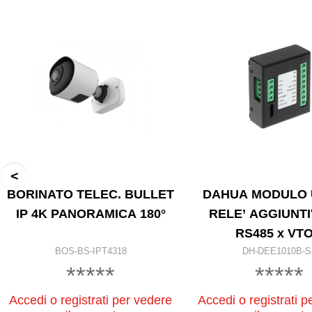
BORINATO TELEC. BULLET
DAHUA MODULO 
IP 4K PANORAMICA 180°
RELE’ AGGIUNT
RS485 x VTO
BOS-BS-IPT4318
DH-DEE1010B-S
*****
*****
Accedi o registrati per vedere
Accedi o registrati p