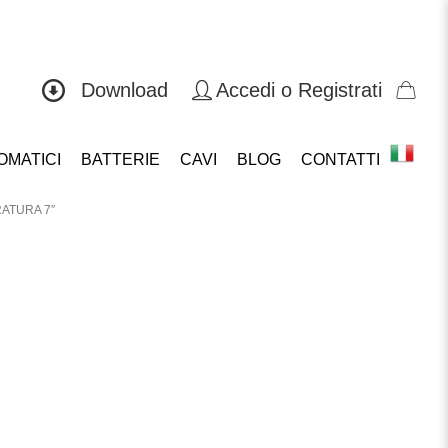
0571 419804
Download
Accedi o Registrati
OMATICI
BATTERIE
CAVI
BLOG
CONTATTI
ATURA 7″