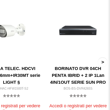
A TELEC. HDCVI
BORINATO DVR 04CH
,6mm+IR30MT serie
PENTA IBRID + 2 IP 1Lan
LIGHT §
4IN/1OUT SERIE SUN PRO
-HAC-HFW1500T-S2
BOS-BS-DVR4265S
*****
*****
registrati per vedere
Accedi o registrati per vedere