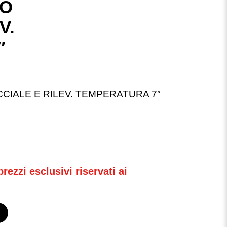
TO
V.
″
IALE E RILEV. TEMPERATURA 7″
rezzi esclusivi riservati ai