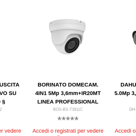
USCITA
BORINATO DOMECAM.
DAHU
IVO SU
4IN1 5Mp 3,6mm+IR20MT
5.0Mp 3
 §
LINEA PROFESSIONAL
2
BOS-BS-T3911C
DH
*****
er vedere
Accedi o registrati per vedere
Accedi o 