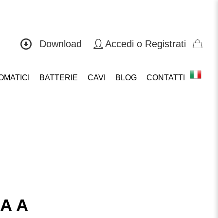
0571 419804
Download
Accedi o Registrati
OMATICI
BATTERIE
CAVI
BLOG
CONTATTI
A A