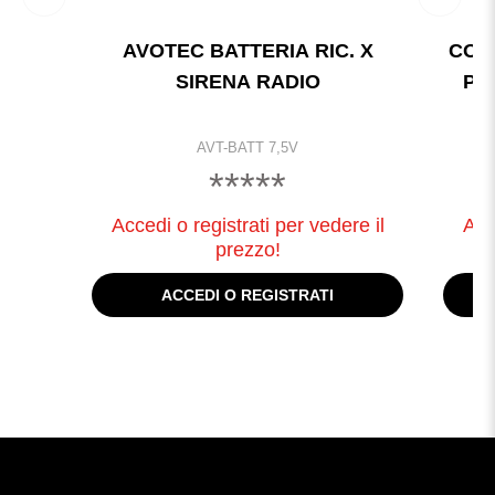
AVOTEC BATTERIA RIC. X
COM
SIRENA RADIO
PR
AVT-BATT 7,5V
*****
Accedi o registrati per vedere il
Acc
prezzo!
ACCEDI O REGISTRATI