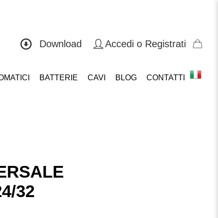
0571 419804
Download
Accedi o Registrati
OMATICI
BATTERIE
CAVI
BLOG
CONTATTI
VERSALE
4/32