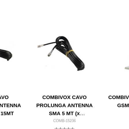
AVO
COMBIVOX CAVO
COMBIV
ANTENNA
PROLUNGA ANTENNA
GSM
 15MT
SMA 5 MT (x
amica/elisa/midya)
COMB-15236