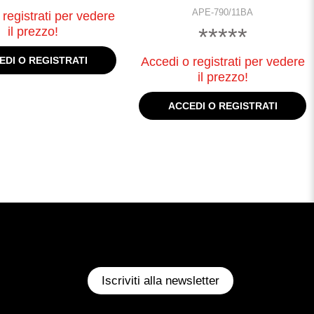
APE-790/11BA
registrati per vedere
*****
il prezzo!
EDI O REGISTRATI
Accedi o registrati per vedere
il prezzo!
ACCEDI O REGISTRATI
Iscriviti alla newsletter