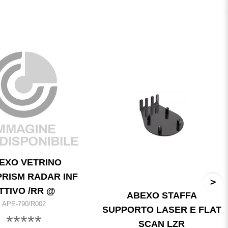
EXO VETRINO
RISM RADAR INF
TTIVO /RR @
ABEXO STAFFA
APE-790/R002
SUPPORTO LASER E FLAT
*****
SCAN LZR