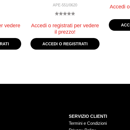
APE-551/0620
Accedi o 
*****
ACC
er vedere
Accedi o registrati per vedere
il prezzo!
RATI
ACCEDI O REGISTRATI
SERVIZIO CLIENTI
Termini e Condizioni