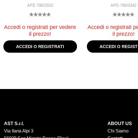
APE-790/2010
APE-790/0342
*****
*****
Accedi o registrati per vedere
Accedi o registrati p
il prezzo!
il prezzo!
ACCEDI O REGISTRATI
ACCEDI O REGIST
AST S.r.l.
ABOUT US
Via Ilaria Alpi 3
Chi Siamo