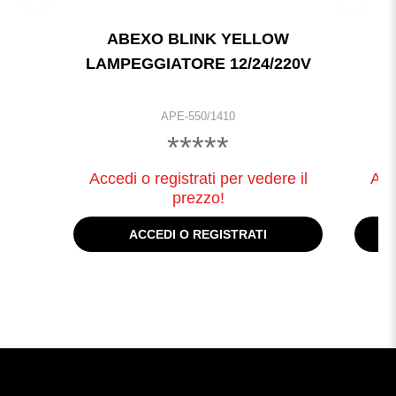
ABEXO BLINK YELLOW
LAMPEGGIATORE 12/24/220V
L
APE-550/1410
*****
Accedi o registrati per vedere il
Acc
prezzo!
ACCEDI O REGISTRATI