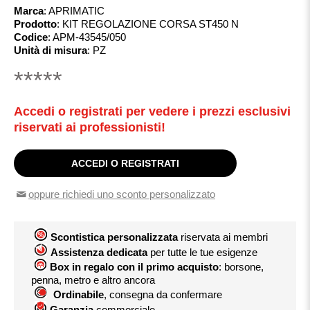
Marca
:
APRIMATIC
Prodotto
:
KIT REGOLAZIONE CORSA ST450 N
Codice
:
APM-43545/050
Unità di misura
:
PZ
*****
Accedi o registrati per vedere i prezzi esclusivi
riservati ai professionisti!
ACCEDI O REGISTRATI
oppure richiedi uno sconto personalizzato
Scontistica personalizzata
riservata ai membri
Assistenza dedicata
per tutte le tue esigenze
Box in regalo con il primo acquisto
: borsone,
penna, metro e altro ancora
Ordinabile
, consegna da confermare
Garanzia
commerciale