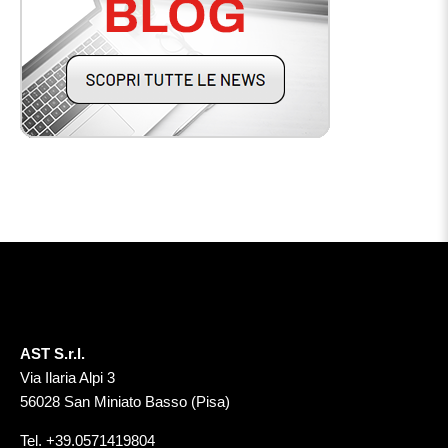
AST S.r.l.
Via Ilaria Alpi 3
56028 San Miniato Basso (Pisa)
Tel.
+39.0571419804