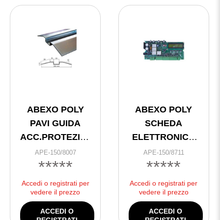
ABEXO POLY
ABEXO POLY
PAVI GUIDA
SCHEDA
ACC.PROTEZIONE
ELETTRONICA
PAVIMENTO
12/24D DISPLAY
APE-150/8007
APE-150/8711
*****
*****
(2mt)
no box e
trasformatore
Accedi o registrati per
Accedi o registrati per
(universale e
vedere il prezzo
vedere il prezzo
poly)
ACCEDI O
ACCEDI O
REGISTRATI
REGISTRATI