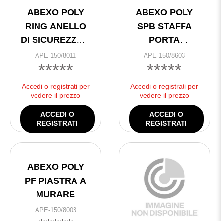
ABEXO POLY
ABEXO POLY
RING ANELLO
SPB STAFFA
DI SICUREZZA x
PORTA
CATENA
BATTERIA
APE-150/8011
APE-150/8603
*****
*****
Accedi o registrati per
Accedi o registrati per
vedere il prezzo
vedere il prezzo
ACCEDI O
ACCEDI O
REGISTRATI
REGISTRATI
ABEXO POLY
PF PIASTRA A
MURARE
APE-150/8003