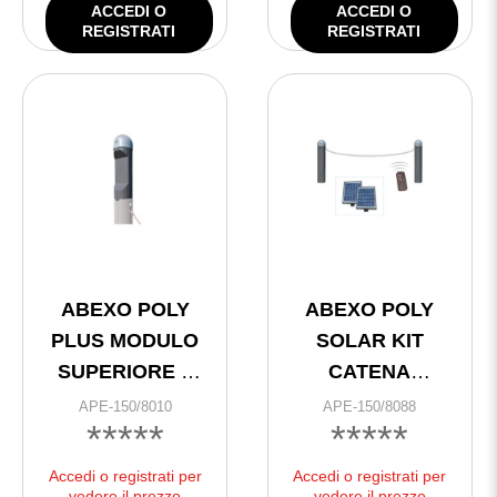
ACCEDI O
ACCEDI O
REGISTRATI
REGISTRATI
ABEXO POLY
ABEXO POLY
PLUS MODULO
SOLAR KIT
SUPERIORE x
CATENA
ACCESSORI
C/ACCESSORI
APE-150/8010
APE-150/8088
*****
*****
Accedi o registrati per
Accedi o registrati per
vedere il prezzo
vedere il prezzo