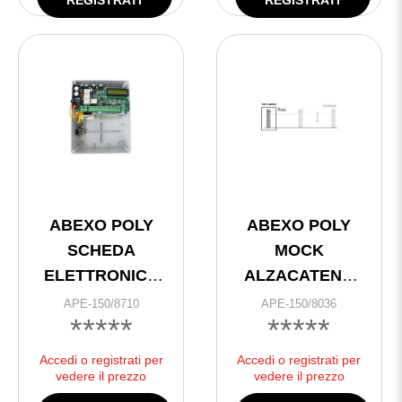
ABEXO POLY
ABEXO POLY
SCHEDA
MOCK
ELETTRONICA
ALZACATENA
12/24D DISPLAY
S/ZA
APE-150/8710
APE-150/8036
*****
*****
C/BOX
MOTORIDUTTORE
(universale e
Accedi o registrati per
Accedi o registrati per
poly)
vedere il prezzo
vedere il prezzo