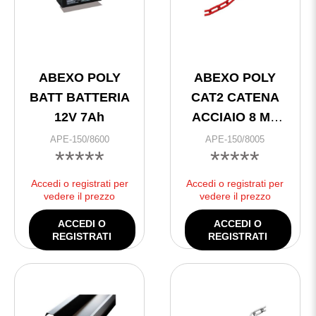
ABEXO POLY
ABEXO POLY
BATT BATTERIA
CAT2 CATENA
12V 7Ah
ACCIAIO 8 MT
5mm ROSSA
APE-150/8600
APE-150/8005
*****
*****
Accedi o registrati per
Accedi o registrati per
vedere il prezzo
vedere il prezzo
ACCEDI O
ACCEDI O
REGISTRATI
REGISTRATI