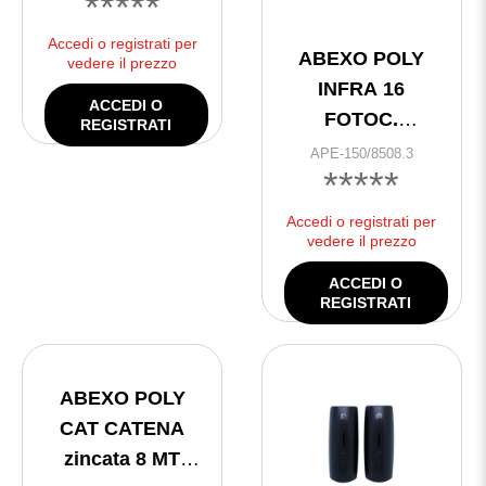
*****
Accedi o registrati per
ABEXO POLY
vedere il prezzo
INFRA 16
ACCEDI O
FOTOC.
REGISTRATI
PARETE 16 mt
APE-150/8508.3
*****
Conf 3pz
Accedi o registrati per
vedere il prezzo
ACCEDI O
REGISTRATI
ABEXO POLY
CAT CATENA
zincata 8 MT