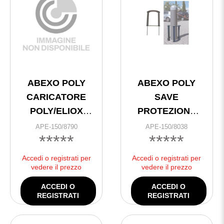
ABEXO POLY
ABEXO POLY
CARICATORE
SAVE
POLY/ELIOX
PROTEZIONE
SOLARE VER.19
MECCANICA
APE-150/8790
APE-150/8038
*****
*****
H.800
Accedi o registrati per
Accedi o registrati per
vedere il prezzo
vedere il prezzo
ACCEDI O
ACCEDI O
REGISTRATI
REGISTRATI