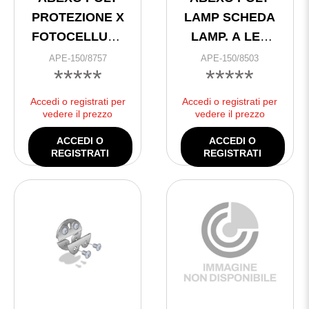
PROTEZIONE X
LAMP SCHEDA
FOTOCELLULA
LAMP. A LED
** /RR
12/24V
APE-150/8757
APE-150/8503
*****
*****
Accedi o registrati per
Accedi o registrati per
vedere il prezzo
vedere il prezzo
ACCEDI O
ACCEDI O
REGISTRATI
REGISTRATI