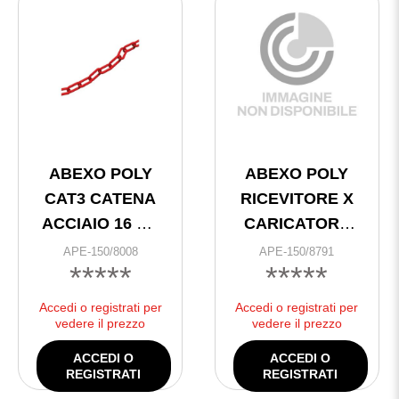
ABEXO POLY
ABEXO POLY
CAT3 CATENA
RICEVITORE X
ACCIAIO 16 MT
CARICATORE
5mm ROSSA
POLY/ELIOX
APE-150/8008
APE-150/8791
*****
*****
SOLARE VER.19
Accedi o registrati per
Accedi o registrati per
vedere il prezzo
vedere il prezzo
ACCEDI O
ACCEDI O
REGISTRATI
REGISTRATI