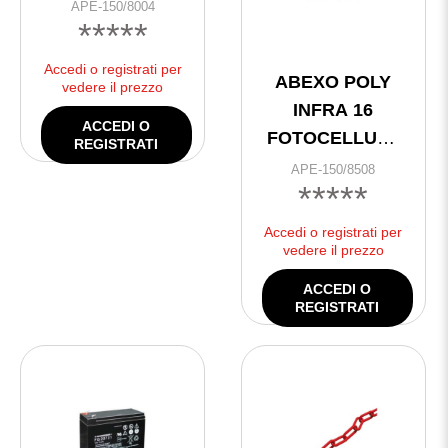
5mm
APE-150/8004
*****
Accedi o registrati per
ABEXO POLY
vedere il prezzo
INFRA 16
ACCEDI O
FOTOCELLULE
REGISTRATI
DA PARETE 16
APE-150/8508
*****
mt
Accedi o registrati per
vedere il prezzo
ACCEDI O
REGISTRATI